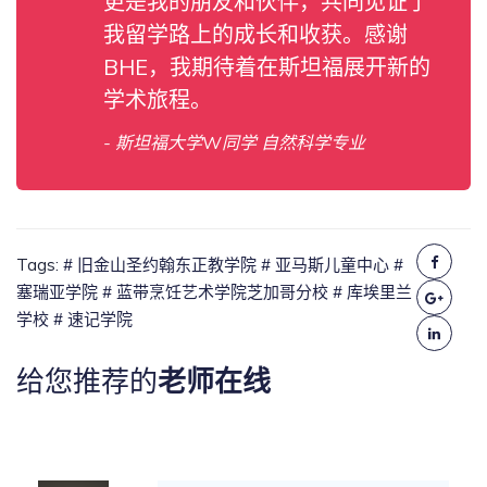
更是我的朋友和伙伴，共同见证了
我留学路上的成长和收获。感谢
BHE，我期待着在斯坦福展开新的
学术旅程。
- 斯坦福大学W同学 自然科学专业
Tags:
# 旧金山圣约翰东正教学院
# 亚马斯儿童中心
#
塞瑞亚学院
# 蓝带烹饪艺术学院芝加哥分校
# 库埃里兰
学校
# 速记学院
给您推荐的
老师在线