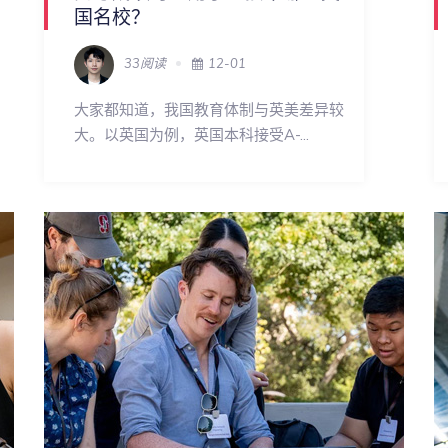
国名校？
33阅读
12-01
大家都知道，我国教育体制与英美差异较
大。以英国为例，英国本科接受A-...