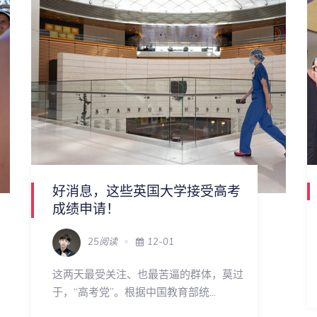
好消息，这些英国大学接受高考
成绩申请！
25阅读
12-01
这两天最受关注、也最苦逼的群体，莫过
于，“高考党”。根据中国教育部统...