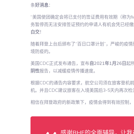
条
好消息
：
“美国使团确定会将已支付的签证费用有效期（称为M
务暂停而无法安排签证预约的申请人有机会凭已经缴
白交
！
随着拜登上台后颁布了“百日口罩计划”，严峻的疫
境防疫的。
美国CDC正式发布通告，宣布
自2021年1月26日
起
阴性
报告，以减缓疫情传播速度。
根据CDC的通告内容要求，航空公司须在旅客登机
机。并且CDC建议旅客在入境美国后3-5天内再次
相信在拜登政府的新政策下，疫情会得到有效控制，
感谢BHE的全面辅导，让