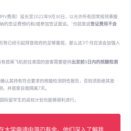
RV费用）延长至2022年9月30日，以允许所有因常规领事服
纳的签证费预约和/或参加签证面谈。”也就是说
签证费用不会
情形势已经引起拜登政府的足够重视，那么这3个月应该会加强入
所有搭乘飞机前往美国的旅客需要提供
出发前3日内的核酸检测
前确认其持有符合要求的核酸检测阴性报告，否则须拒绝其登
检测，并居家自我隔离7天。
国际留学生的返校计划也能够顺利进行。
我在大学申请中游刃有余。他们深入了解我